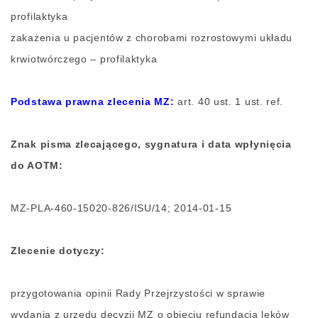
profilaktyka
zakażenia u pacjentów z chorobami rozrostowymi układu
krwiotwórczego – profilaktyka
Podstawa prawna zlecenia MZ:
art. 40 ust. 1 ust. ref.
Znak pisma zlecającego, sygnatura i data wpłynięcia
do AOTM:
MZ-PLA-460-15020-826/ISU/14; 2014-01-15
Zlecenie dotyczy:
przygotowania opinii Rady Przejrzystości w sprawie
wydania z urzędu decyzji MZ o objęciu refundacją leków